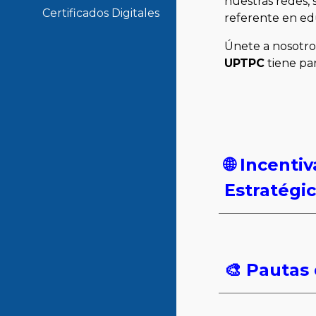
nuestras redes,
Certificados Digitales
referente en ed
Únete a nosotros
UPTPC
tiene par
🌐 Incent
Estratégi
🎨 Pautas