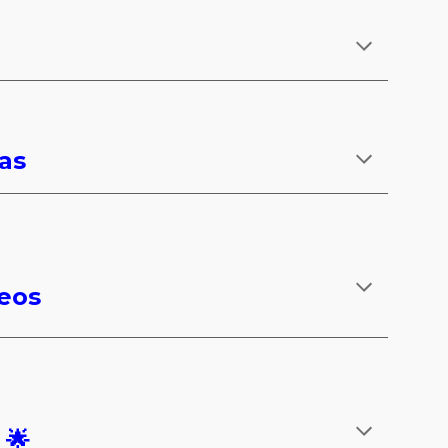
as
eos
 🌟