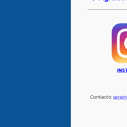
INS
Contacto:
serei