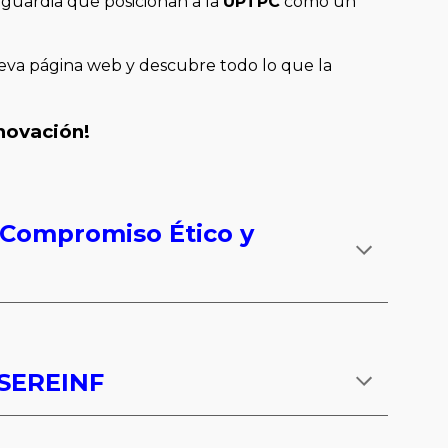
nguardia que posicionan a la
UPTPC
como un
nueva página web y descubre todo lo que la
nnovación!
n Compromiso Ético y
 SEREINF