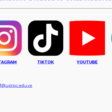
TAGRAM
TIKTOK
YOUTUBE
nf@uptpc.edu.ve