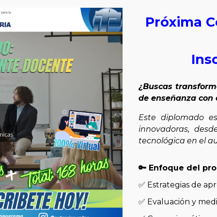
Próxima C
Ins
¿Buscas transforma
de enseñanza con 
Este diplomado es
innovadoras, desd
tecnológica en el au
​🔑 Enfoque del p
✅ Estrategias de a
✅ Evaluación y medi