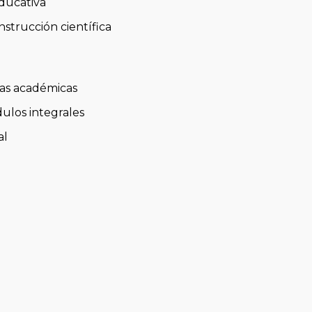
educativa
nstrucción científica
ras académicas
dulos integrales
al