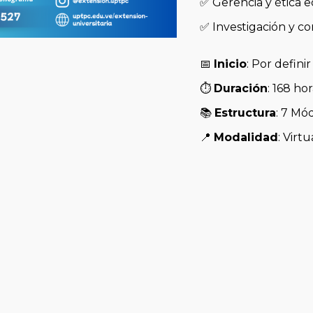
✅ Gerencia y ética 
✅ Investigación y co
​📅
Inicio
: Por definir
⏱️
Duración
: 168 ho
📚
Estructura
: 7 Mó
📍
Modalidad
: Virtu