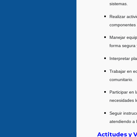
sistemas.
Realizar acti
componentes m
Manejar equip
forma segura 
Interpretar p
Trabajar en e
comunitario.
Participar en
necesidades l
Seguir instru
atendiendo a 
Actitudes y V