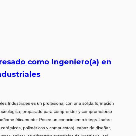
gresado como Ingeniero(a) en
ndustriales
ales Industriales es un profesional con una sólida formación
y tecnológica, preparado para comprender y comprometerse
eñarse éticamente. Posee un conocimiento integral sobre
, cerámicos, poliméricos y compuestos), capaz de diseñar,
usar y aplicar los diferentes materiales de ingeniería, así