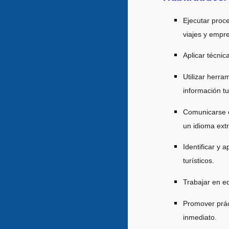
Ejecutar proc
viajes y empr
Aplicar técnic
Utilizar herra
información tu
Comunicarse e
un idioma extr
Identificar y 
turísticos.
Trabajar en eq
Promover prác
inmediato.