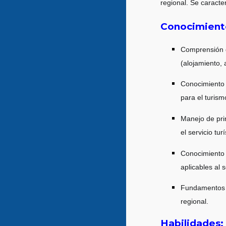
regional. Se caracte
Conocimient
Comprensión d
(alojamiento, 
Conocimiento d
para el turism
Manejo de prin
el servicio turí
Conocimiento 
aplicables al s
Fundamentos d
regional.
Habilidades: